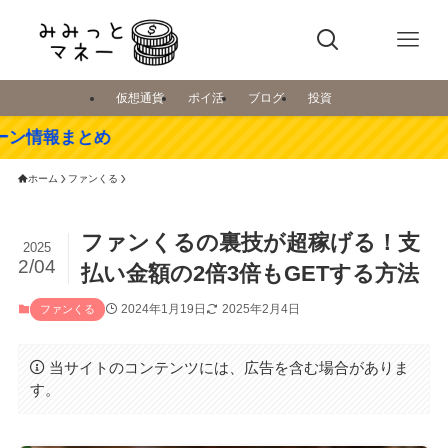
仮想通貨
ポイ活
ブログ
投資
め
ホーム
ファンくる
ファンくるの裏技が超稼げる！支
2025
2/04
払い金額の2倍3倍もGETする方法
2024年1月19日
2025年2月4日
ファンくる
当サイトのコンテンツには、広告を含む場合がありま
す。