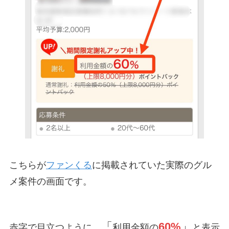
こちらが
ファンくる
に掲載されていた実際のグル
メ案件の画面です。
「
60%
」
赤字で目立つように、
利用金額の
と表示