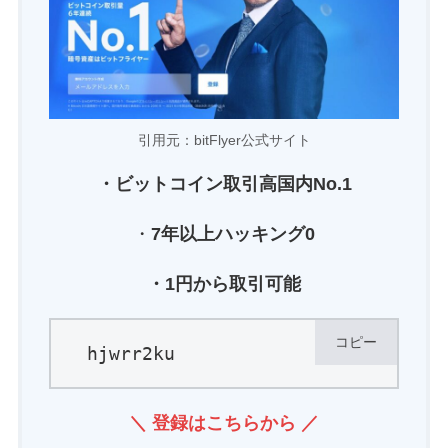
引用元：bitFlyer公式サイト
・ビットコイン
取引高国内No.1
・
7年以上ハッキング0
・1円から取引可能
コピー
hjwrr2ku
＼ 登録はこちらから ／